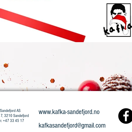
www.kafka-sandefjord.no
 Sandefjord AS
 7, 3210 Sandefjord
on: +47 33 45 17
kafkasandefjord@gmail.com