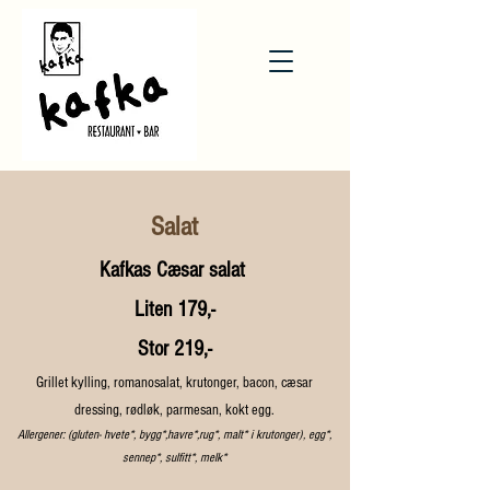
Salat
Kafkas Cæsar salat
Liten 179,-
Stor 219,-
Grillet kylling, romanosalat, krutonger, bacon, cæsar
dressing, rødløk, parmesan, kokt egg.
Allergener: (gluten- hvete*, bygg*,havre*,rug*, malt* i krutonger), egg*,
sennep*, sulfitt*, melk*