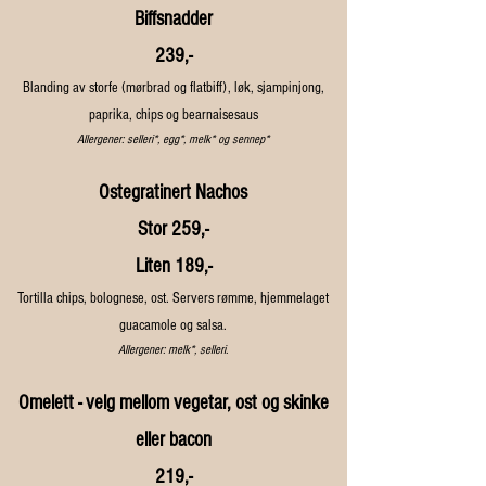
Biffsnadder
239,-
Blanding av storfe (mørbrad og flatbiff), løk, sjampinjong,
paprika, chips og bearnaisesaus
Allergener: selleri*, egg*, melk* og sennep*
Ostegratinert Nachos
Stor 259,-
Liten 189,-
Tortilla chips, bolognese, ost. Servers rømme, hjemmelaget
guacamole og salsa.
Allergener: melk*, selleri.
Omelett - velg mellom vegetar, ost og skinke
eller bacon
219,-