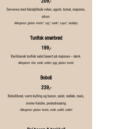
209,-
Serveres med håndpillede reker, agurk, tomat, majones,
sitron.
Allergener: gluten- hvete*, rug*, melk*, soya*, skalldyr.
Tunfisk smørbrød
199,-
Karibiansk tunfisk salat basert på majones – sterk.
Allergener: fisk, melk, selleri, egg, gluten- hvete.
Boboli
239,-
Bobolibrød, varm kylling og bacon, salat, rødløk, mais,
creme fraiche, pestodressing
Allergener: gluten- hvete, melk, sulfitt, selleri