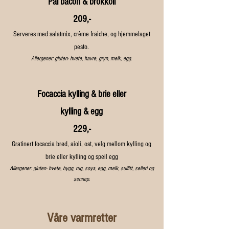
Pai bacon & brokkoli
209,-
Serveres med salatmix, crème fraiche, og hjemmelaget
pesto.
Allergener: gluten- hvete, havre, gryn, melk, egg.
Focaccia kylling & brie eller
kylling & egg
229,-
Gratinert focaccia brød, aioli, ost, velg mellom kylling og
brie eller kylling og speil egg
Allergener: gluten- hvete, bygg, rug, soya, egg, melk, sulfitt, selleri og
sennep.
Våre varmretter