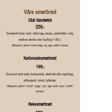
Våre smørbrød
Club Sandwich
229,-
Sandwich brød, aioli, stekt egg, bacon, potet-båter, velg
mellom skinke eller kylling (+30,-)
Allergener: gluten- hvete bygg, rug, egg, selleri, sennep.
Karbonadesmørbrød
19
9,-
Serveres med salat, karbonade, stekt løk eller speilegg,
sylteagurk, tomat, tyttebær.
Allergener: gluten*- hvete*, bygg*, rug*, egg, melk, soya*, sulfitt*,
sennep*.
Rekesmørbrød