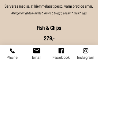
Serveres med salat hjemmelaget pesto, varm brød og smør.
Allergener: gluten- hvete*, havre*, bygg*, sesam* melk* egg.
Fish & Chips
279,-
Panert Torskefilet, gourmet chips, remulade.
Allergener: fisk, sennep, sulfitt, egg, gluten -hvete, melk.
Phone
Email
Facebook
Instagram
Våre supper
Kafkas fiskesuppe
Stor 239,-
Liten 189,-
Fisketerninger av laks, torsk og sei, reker, gulrot, varm
brød og smør.
Allergener: melk, fisk, skalldyr, (gluten- hvete*, soya*, sesam* i